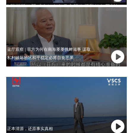
蓝厅观察 | 菲方为何在南海屡屡挑衅滋事 谋取
私利破坏地区和平稳定必将自食恶果
正本清源，还原事实真相