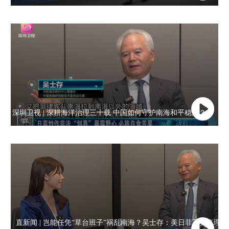
深圳卫视 | 深耕海洋治理三十载 中国如何守护南海和平稳定？
直新闻 | 岂能任凭“草台班子”祸乱南海？吴士存：美日菲不要真理