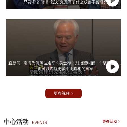
只要谬论 所谓“裁决”究竟写了什么或都不曾研究
直新闻 | 南海为何风波难平？吴士存：别指望叫醒一个装睡的人，
但可以唤醒更多不明真相的国家
更多视频 >
中心活动
更多活动 >
EVENTS