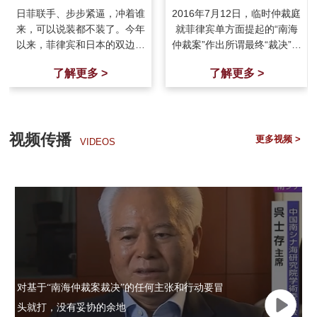
不装了？
日菲联手、步步紧逼，冲着谁
2016年7月12日，临时仲裁庭
来，可以说装都不装了。今年
就菲律宾单方面提起的“南海
以来，菲律宾和日本的双边关
仲裁案”作出所谓最终“裁决”。
系急速升温，在签署《互惠准
这份从一开始就面临“仲裁
了解更多 >
了解更多 >
入协定》的基础上
庭”越权
视频传播
更多视频 >
VIDEOS
对基于“南海仲裁案裁决”的任何主张和行动要冒
头就打，没有妥协的余地