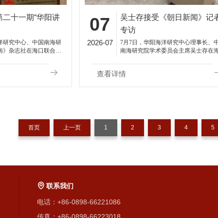
第二十一期“华阳讲
吴士存接受《朝日新闻》记
07
专访
2026-07
海洋研究中心、中国南海研
7月7日，华阳海洋研究中心理事长、
南》杂志社在海口联合举
南海研究院学术委员会主席吴士存在
阳讲坛”。
接受日本《朝日新闻》记者小早川遥
专访。
查看详情
首页
上一页
1
2
3
4
5
联系我们
电话：+86-0898-66221086
传真：+86-0898-66223018