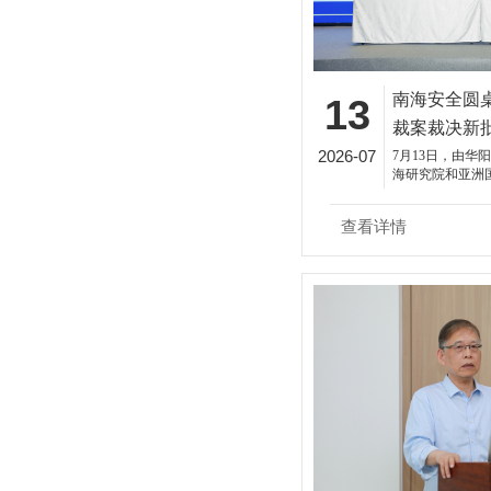
南海安全圆
13
裁案裁决新
2026-07
港隆重举行
7月13日，由华
海研究院和亚洲
的南海安全圆桌
新批驳》发布会
查看详情