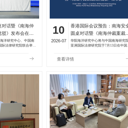
桌对话暨《南海仲
香港国际会议预告：南海安
10
批驳》发布会在香
圆桌对话暨《南海仲裁案裁
2026-07
新批驳》发布会
阳海洋研究中心、中国南
华阳海洋研究中心将与中国南海研究
国际法律研究院联合举办
亚洲国际法律研究院于7月13日在中国
对话暨《南海仲裁案裁决
港联合举办“南海安全圆桌对话”暨《
在中国香港成功举办。
仲裁案裁决新批驳》发布会。
查看详情