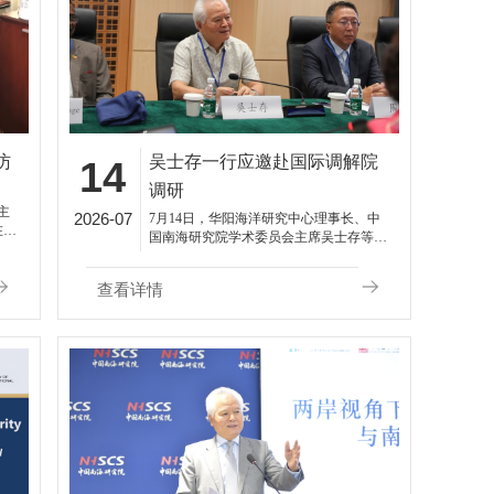
访
吴士存一行应邀赴国际调解院
14
调研
主
2026-07
7月14日，华阳海洋研究中心理事长、中
在北
国南海研究院学术委员会主席吴士存等在
的专
香港参加“南海安全圆桌对话暨《南海仲
裁案裁决新批驳》发布会”的20余位与会
查看详情
代表应邀赴国际调解院（International Orga
nization for Mediation，IOMed）调研。国
际调解院秘书长郑若骅（Teresa Cheng）与
参访专家学者就国际调解院成立的背景，
以及“调解”作为一种解决各类争端的手段
可能发挥的作用等问题进行了交流互动。