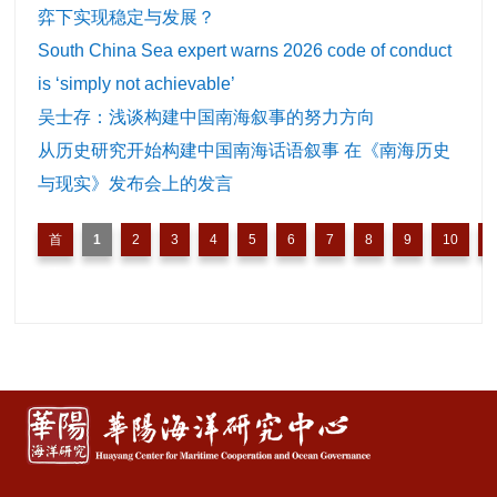
弈下实现稳定与发展？
South China Sea expert warns 2026 code of conduct
is ‘simply not achievable’
吴士存：浅谈构建中国南海叙事的努力方向
从历史研究开始构建中国南海话语叙事 在《南海历史
与现实》发布会上的发言
首
1
2
3
4
5
6
7
8
9
10
页