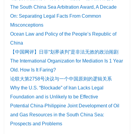
The South China Sea Arbitration Award, A Decade
On: Separating Legal Facts From Common
Misconceptions
Ocean Law and Policy of the People’s Republic of
China
【中国网评】日菲“划界谈判”是非法无效的政治闹剧
The International Organization for Mediation Is 1 Year
Old. How Is It Faring?
论联大第2758号决议与一个中国原则的逻辑关系
Why the U.S. “Blockade” of Iran Lacks Legal
Foundation and is Unlikely to be Effective
Potential China-Philippine Joint Development of Oil
and Gas Resources in the South China Sea:
Prospects and Problems