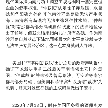
现代国际法为南海领土调整主观地编辑一套完整但
歪曲的叙事标准。“仲裁庭”认定除了赤瓜礁、永暑
礁和华阳礁之外的其他南沙群岛岛礁无法产生领
海，南海所有岛礁均无法主张延伸性水域。“仲裁
庭”对南沙群岛部分岛礁自然状态下的法律地位做
出了解释，但裁决结果指向几乎所有岛礁。作为南
沙群岛自然状态下陆地面积最大的太平岛被裁决为
无法主张专属经济区，这一点本身就耐人寻味。
美国和菲律宾在“裁决”出炉之后的政府声明当中
确证了以裁决重构二战后关于南海领土安排的意
图。“仲裁裁决”并未涉及曾母暗沙、万安滩等南沙
群岛部分岛礁，但美国和菲律宾却以所谓“裁决”为
包装，肆意对这些岛礁的主权归属做出了安排。
2020年7月13日，时任美国国务卿的蓬佩奥发