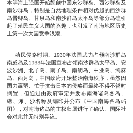
本等海上强国开始觊觎中国东沙群岛、西沙群岛及
南沙群岛，特别是自然地理条件相对优越的西沙群
岛晋卿岛、甘泉岛和南沙群岛太平岛等部分岛礁引
起了殖民主义大国的兴趣，也引发了南海地区历史
上第一次大国竞争浪潮。
殖民侵略时期。1930年法国武力占领南沙群岛
南威岛及1933年法国宣布占领南沙群岛太平岛、安
波沙洲、北子岛、南子岛、南钥岛、中业岛、鸿庥
岛、西月岛，中国政府开始整治南海秩序，虽然因
国力羸弱、忙于抗击日本的侵略而最终不得不暂时
搁置，但通过由政府审定并发布南海诸岛各岛、
礁、滩、沙名称及编印并公布《中国南海各岛屿
图》，对南海诸岛的主权归属进行了确认。国际社
会对此并无特别异议。