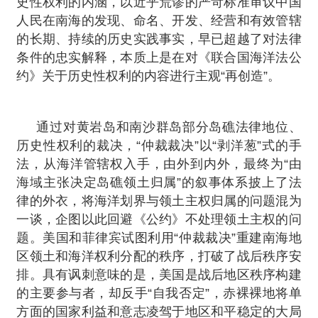
史性权利的内涵，以近乎荒谬的严苛标准审议中国
人民在南海的发现、命名、开发、经营和有效管辖
的长期、持续的历史实践事实，早已超越了对法律
条件的忠实解释，本质上是在对《联合国海洋法公
约》关于历史性权利的内容进行主观“再创造”。
通过对黄岩岛和南沙群岛部分岛礁法律地位、
历史性权利的裁决，“仲裁裁决”以“剥洋葱”式的手
法，从海洋管辖权入手，由外到内外，最终为“由
海域主张决定岛礁领土归属”的叙事体系披上了法
律的外衣，将海洋划界与领土主权归属的问题混为
一谈，企图以此回避《公约》不处理领土主权的问
题。美国和菲律宾试图利用“仲裁裁决”重建南海地
区领土和海洋权利分配的秩序，打破了战后秩序安
排。具有讽刺意味的是，美国是战后地区秩序构建
的主要参与者，却反手“自我否定”，赤裸裸地将单
方面的国家利益和意志凌驾于地区和平稳定的大局