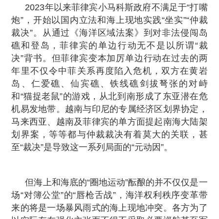
2023年以来菲律宾小马科斯政府不满足于“打嘴
炮”，开始以国内立法和海上现地实践“坐实”“仲裁
裁决”。从通过《海洋区域法案》到对非法侵闯岛
礁和登岛，菲律宾的单边行动无不是以所谓“裁
决”背书。但菲律宾变本加厉单边行动在过去的两
年里不仅令中菲关系再度陷入危机，双方在黄岩
岛、仁爱礁、仙宾礁、铁线礁剑拔弩张的对峙
和“猫捉老鼠”的游戏，从北到南形成了东亚潜在危
机易发地带。越南与印尼的专属经济区划界协定，
马来西亚、越南及菲律宾的单方面提起南海大陆架
划界案，等等都与仲裁裁决有着莫大的关联，甚
至“裁决”是导致这一系列局面的“元动因”。
但海上和海底的“圈地运动”酝酿的并不仅仅是一
场“对簿公堂”的“唇枪舌战”，海洋权利秩序变革带
来的将是一场暴风雨式的海上现地冲突。各方为了