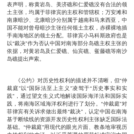
表声明，称黄岩岛、美济礁和仁爱礁没有合法的领
土主张，均属于菲律宾的主权和管辖权；万安滩和
南康暗沙、北康暗沙分别属于越南和马来西亚，中
国不能对曾母暗沙主张任何领土主权，赤裸裸地插
手南海地区的领土分配。菲律宾小马科斯政府也是
以“裁决”作为否认中国对南海部分岛礁主权主张的
依据，对黄岩岛及仁爱礁、仙宾礁、鲎藤礁等南沙
岛礁提出声索。
《公约》对历史性权利的描述并不清晰，但“仲
裁庭”以“国际法至上主义”凌驾于“历史事实和实
践”，通过望文生义式地解读国际海洋法和国际实
践，将南海区域海洋权利进行了划分。“仲裁庭”对
菲律宾有关诉求做出最终“裁决”，认定中国在南海
基于断续线的资源开发历史性权利主张缺乏国际法
基础。“仲裁庭”用现代的眼光片面、教条地审视历