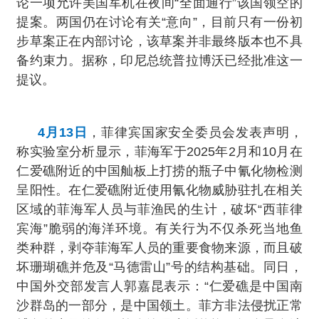
论一项允许美国军机在夜间“全面通行”该国领空的
提案。两国仍在讨论有关“意向”，目前只有一份初
步草案正在内部讨论，该草案并非最终版本也不具
备约束力。据称，印尼总统普拉博沃已经批准这一
提议。
4月13日
，菲律宾国家安全委员会发表声明，
称实验室分析显示，菲海军于2025年2月和10月在
仁爱礁附近的中国舢板上打捞的瓶子中氰化物检测
呈阳性。在仁爱礁附近使用氰化物威胁驻扎在相关
区域的菲海军人员与菲渔民的生计，破坏“西菲律
宾海”脆弱的海洋环境。有关行为不仅杀死当地鱼
类种群，剥夺菲海军人员的重要食物来源，而且破
坏珊瑚礁并危及“马德雷山”号的结构基础。同日，
中国外交部发言人郭嘉昆表示：“仁爱礁是中国南
沙群岛的一部分，是中国领土。菲方非法侵扰正常