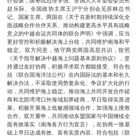
行会谈，国务院总理李强、全国人大常委会委员长
赵乐际、全国政协主席王沪宁分别会见苏林总书
记、国家主席。两国在《关于在新时期持续深化全
面战略合作伙伴关系、推动构建更高水平具有战略
意义的中越命运共同体的联合声明》中强调，应当
更好管控和积极解决海上分歧，共同维护南海和平
稳定。双方同意，恪守两党两国高层共识，按照
《关于指导解决中越海上问题基本原则协议》，坚
持通过友好协商，积极寻求双方都能接受、符合包
括《联合国海洋法公约》在内国际法的基本和长久
解决办法，不采取使局势复杂化、争议扩大化的行
动，共同维护海上稳定。推动海上共同开发合作磋
商和北部湾湾口外海域划界磋商，早日取得实质进
展。积极开展海上低敏感领域合作，加强海上搜救
合作。双方重申，共同推动东盟国家与中国继续全
面有效落实《南海各方行为宣言》，在协商一致基
础上早日达成有效、富有实质内容、符合包括《联