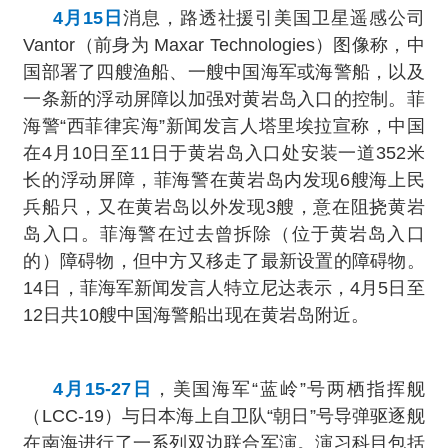
4月15日
消息，路透社援引美国卫星遥感公司
Vantor（前身为 Maxar Technologies）图像称，中
国部署了四艘渔船、一艘中国海军或海警船，以及
一条新的浮动屏障以加强对黄岩岛入口的控制。菲
海警“西菲律宾海”新闻发言人塔里埃拉宣称，中国
在4月10日至11日于黄岩岛入口处安装一道352米
长的浮动屏障，菲海警在黄岩岛内发现6艘海上民
兵船只，又在黄岩岛以外发现3艘，意在阻挠黄岩
岛入口。菲海警在过去曾拆除（位于黄岩岛入口
的）障碍物，但中方又移走了最新设置的障碍物。
14日，菲海军新闻发言人特立尼达表示，4月5日至
12日共10艘中国海警船出现在黄岩岛附近。
4月15-27日
，美国海军“蓝岭”号两栖指挥舰
（LCC-19）与日本海上自卫队“朝日”号导弹驱逐舰
在南海进行了一系列双边联合军演。演习科目包括