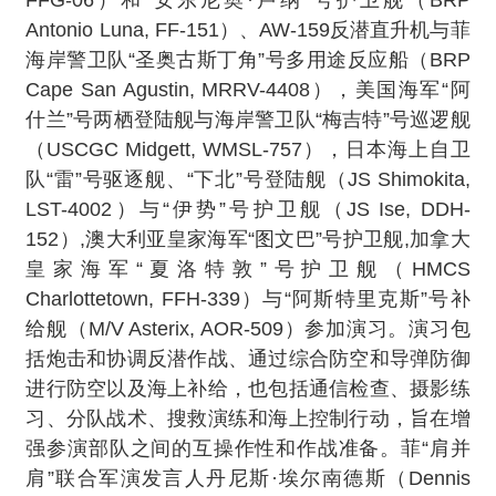
FFG-06）和“安东尼奥·卢纳”号护卫舰（BRP
Antonio Luna, FF-151）、AW-159反潜直升机与菲
海岸警卫队“圣奥古斯丁角”号多用途反应船（BRP
Cape San Agustin, MRRV-4408），美国海军“阿
什兰”号两栖登陆舰与海岸警卫队“梅吉特”号巡逻舰
（USCGC Midgett, WMSL-757），日本海上自卫
队“雷”号驱逐舰、“下北”号登陆舰（JS Shimokita,
LST-4002）与“伊势”号护卫舰（JS Ise, DDH-
152）,澳大利亚皇家海军“图文巴”号护卫舰,加拿大
皇家海军“夏洛特敦”号护卫舰（HMCS
Charlottetown, FFH-339）与“阿斯特里克斯”号补
给舰（M/V Asterix, AOR-509）参加演习。演习包
括炮击和协调反潜作战、通过综合防空和导弹防御
进行防空以及海上补给，也包括通信检查、摄影练
习、分队战术、搜救演练和海上控制行动，旨在增
强参演部队之间的互操作性和作战准备。菲“肩并
肩”联合军演发言人丹尼斯·埃尔南德斯（Dennis