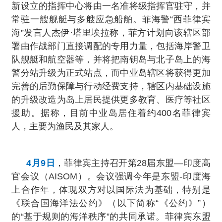
新设立的指挥中心将由一名准将级指挥官驻守，并
常驻一艘舰艇与多艘应急船舶。菲海警“西菲律宾
海”发言人杰伊·塔里埃拉称，菲方计划向该辖区部
署由作战部门直接调配的专用力量，包括海岸警卫
队舰艇和航空器等，并将把南钥岛与北子岛上的海
警分站升级为正式站点，而中业岛辖区将获得更加
完善的后勤保障与行动经费支持，辖区内基础设施
的升级改造为岛上居民提供更多教育、医疗等社区
援助。据称，目前中业岛居住着约400名菲律宾
人，主要为渔民及其家人。
4月9日
，菲律宾主持召开第28届东盟—印度高
官会议（AISOM）。会议强调今年是东盟-印度海
上合作年，体现双方对以国际法为基础，特别是
《联合国海洋法公约》（以下简称“《公约》”）
的“基于规则的海洋秩序”的共同承诺。菲律宾东盟