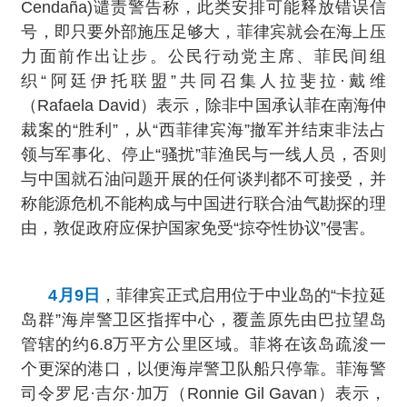
Cendaña)谴责警告称，此类安排可能释放错误信
号，即只要外部施压足够大，菲律宾就会在海上压
力面前作出让步。公民行动党主席、菲民间组
织“阿廷伊托联盟”共同召集人拉斐拉·戴维
（Rafaela David）表示，除非中国承认菲在南海仲
裁案的“胜利”，从“西菲律宾海”撤军并结束非法占
领与军事化、停止“骚扰”菲渔民与一线人员，否则
与中国就石油问题开展的任何谈判都不可接受，并
称能源危机不能构成与中国进行联合油气勘探的理
由，敦促政府应保护国家免受“掠夺性协议”侵害。
4月9日
，菲律宾正式启用位于中业岛的“卡拉延
岛群”海岸警卫区指挥中心，覆盖原先由巴拉望岛
管辖的约6.8万平方公里区域。菲将在该岛疏浚一
个更深的港口，以便海岸警卫队船只停靠。菲海警
司令罗尼·吉尔·加万（Ronnie Gil Gavan）表示，