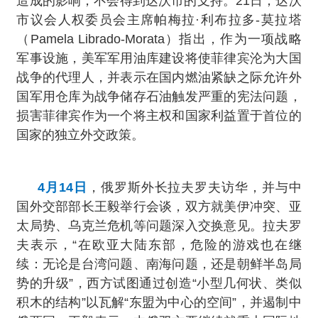
造成的影响，不会得到达沃市的支持。21日，达沃
市议会人权委员会主席帕梅拉·利布拉多-莫拉塔
（Pamela Librado-Morata）指出，作为一项战略
军事设施，美军军用油库建设将使菲律宾沦为大国
战争的代理人，并表示在国内燃油紧缺之际允许外
国军用仓库为战争储存石油触发严重的宪法问题，
损害菲律宾作为一个将主权和国家利益置于首位的
国家的独立外交政策。
4月14日
，俄罗斯外长拉夫罗夫访华，并与中
国外交部部长王毅举行会谈，双方就美伊冲突、亚
太局势、乌克兰危机等问题深入交换意见。拉夫罗
夫表示，“在欧亚大陆东部，危险的游戏也在继
续：无论是台湾问题、南海问题，还是朝鲜半岛局
势的升级”，西方试图通过创造“小型几何状、类似
积木的结构”以瓦解“东盟为中心的空间”，并遏制中