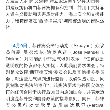
方发言人罗伊·文森特·特立尼达海军少将10日称，
拟建设施仍将由菲律宾拥有和控制，并用于支持菲
人道主义援助和灾害应对能力、海上安全和支援能
力，维持部署在“西菲律宾海”与南部边境的部队运
转。
4月9日
，菲律宾公民行动党（Akbayan）众议
员何塞·曼努埃尔·迪奥克诺（Jose Manuel T.
Diokno）对可能的中菲油气谈判表示：“任何缺乏
透明度的协议都令人担忧，因此我们要求国会，特
别是众议院‘西菲律宾海’委员会以及其他相关委员
会，对这些油气谈判进行监督，以确保透明度、问
责制和对宪法的遵守”。菲宪法要求与外国实体签
订的任何合同于执行后30日内通知国会，并表示透
明度是菲外交和能源政策的指导原则。同日，菲律
宾公民行动党党团议员森达尼亚(Percival