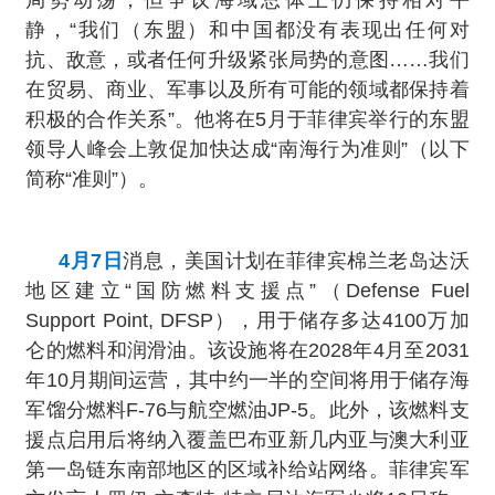
局势动荡，但争议海域总体上仍保持相对平
静，“我们（东盟）和中国都没有表现出任何对
抗、敌意，或者任何升级紧张局势的意图……我们
在贸易、商业、军事以及所有可能的领域都保持着
积极的合作关系”。他将在5月于菲律宾举行的东盟
领导人峰会上敦促加快达成“南海行为准则”（以下
简称“准则”）。
4月7日
消息，美国计划在菲律宾棉兰老岛达沃
地区建立“国防燃料支援点”（Defense Fuel
Support Point, DFSP），用于储存多达4100万加
仑的燃料和润滑油。该设施将在2028年4月至2031
年10月期间运营，其中约一半的空间将用于储存海
军馏分燃料F-76与航空燃油JP-5。此外，该燃料支
援点启用后将纳入覆盖巴布亚新几内亚与澳大利亚
第一岛链东南部地区的区域补给站网络。菲律宾军