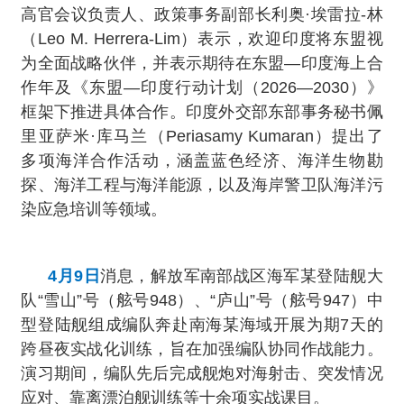
高官会议负责人、政策事务副部长利奥·埃雷拉-林
（Leo M. Herrera-Lim）表示，欢迎印度将东盟视
为全面战略伙伴，并表示期待在东盟—印度海上合
作年及《东盟—印度行动计划（2026—2030）》
框架下推进具体合作。印度外交部东部事务秘书佩
里亚萨米·库马兰（Periasamy Kumaran）提出了
多项海洋合作活动，涵盖蓝色经济、海洋生物勘
探、海洋工程与海洋能源，以及海岸警卫队海洋污
染应急培训等领域。
4月9日
消息，解放军南部战区海军某登陆舰大
队“雪山”号（舷号948）、“庐山”号（舷号947）中
型登陆舰组成编队奔赴南海某海域开展为期7天的
跨昼夜实战化训练，旨在加强编队协同作战能力。
演习期间，编队先后完成舰炮对海射击、突发情况
应对、靠离漂泊舰训练等十余项实战课目。