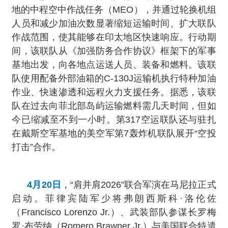
地的中程空中作战任务（MEO），并通过轮换机组
人员和减少加油次数显著缩短运输时间、扩大联队
作战范围，使其能够在印太地区快速响应。行动期
间，该联队从《加强防务合作协议》框架下的军事
基地出发，向各地点运送人员、装备和燃料。该联
队使用配备外部油箱的C-130J运输机执行特种加油
作业、快速渗透和远程火力支援任务。据悉，该联
队在过去向菲北部岛屿运输燃料需几天时间，但如
今已缩减至不到一小时。第317空运联队还与驻扎
在戴斯空军基地的美空军第7轰炸机联队展开“空投
打击”合作。
4月20日
，“肩并肩2026”联合军演在马尼拉正式
启动。菲律宾陆军少将弗朗西斯科·洛伦佐
（Francisco Lorenzo Jr.）、武装部队参谋长罗梅
罗·布劳纳（Romero Brawner Jr.）与美国联合特遣