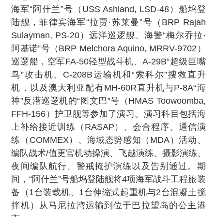
海军“阿什兰”号（USS Ashland, LSD-48）船坞登
陆舰，菲律宾海军“拉贾·苏莱曼”号（BRP Rajah
Sulayman, PS-20）远洋巡逻舰、海警“梅尔乔拉·
阿基诺”号（BRP Melchora Aquino, MRRV-9702）
巡逻船，空军FA-50轻型战斗机、A-29B“超级巨嘴
鸟”攻击机、C-208B运输机和“索科尔”搜救直升
机，以及澳大利亚配有MH-60R直升机与P-8A“海
神”反潜巡逻机的“图文巴”号（HMAS Toowoomba,
FFH-156）护卫舰等参加了演习。演习科目包括海
上补给接近训练（RASAP）、会合程序、通信演
练（COMMEX）、海域态势感知（MDA）活动、
编队战术/值更官机动操演、飞越演练、摄影演练、
夜间编队航行、警戒掩护演练以及告别通过。期
间，“阿什兰”号船坞登陆舰将4项海军战斗工程旅装
备（1台装载机、1台伸缩式起重机与2台混凝土搅
拌机）从马尼拉湾运输到位于巴拉望岛的公主港